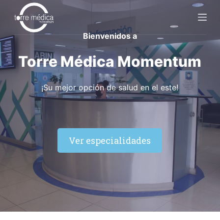
S
k
Bienvenidos a
i
p
Torre Médica Momentum
t
o
¡Su mejor opción de salud en el este!
c
o
n
t
e
Ver especialidades
n
t