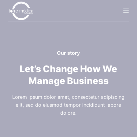
S
k
i
p
t
o
Our story
c
o
Let’s Change How We
n
Manage Business
t
e
n
Lorem ipsum dolor amet, consectetur adipiscing
t
elit, sed do eiusmod tempor incididunt labore
dolore.