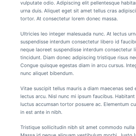
vulputate odio. Adipiscing elit pellentesque habita
urna duis. Aliquet eget sit amet tellus cras adipisc
tortor. At consectetur lorem donec massa.
Ultricies leo integer malesuada nunc. At lectus urna
suspendisse interdum consectetur libero id faucibu
neque laoreet suspendisse interdum consectetur lib
tincidunt. Diam donec adipiscing tristique risus n
Congue quisque egestas diam in arcu cursus. Intege
nunc aliquet bibendum.
Vitae suscipit tellus mauris a diam maecenas sed e
lectus arcu. Nisl nunc mi ipsum faucibus. Habitant 
luctus accumsan tortor posuere ac. Elementum cur
in est ante in nibh.
Tristique sollicitudin nibh sit amet commodo nulla f
Massa id neque aliquam vestibulum morbi. Justo lao