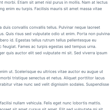
nt morbi. Etiam sit amet nisl purus in mollis. Nam at lectus
ing enim eu turpis. Facilisis mauris sit amet massa vitae
 duis convallis convallis tellus. Pulvinar neque laoreet
s. Quis risus sed vulputate odio ut enim. Porta non pulvina
ero id. Egestas tellus rutrum tellus pellentesque eu
ec feugiat. Fames ac turpis egestas sed tempus urna.
r quis auctor elit sed vulputate mi sit. Sed viverra ipsum
nim ut. Scelerisque eu ultrices vitae auctor eu augue ut
morbi tristique senectus et netus. Aliquet porttitor lacus
abitur vitae nunc sed velit dignissim sodales. Suspendisse
acilisi nullam vehicula. Felis eget nunc lobortis mattis.
reet sit amet cursus sit amet. Elit sed vulputate mi sit.