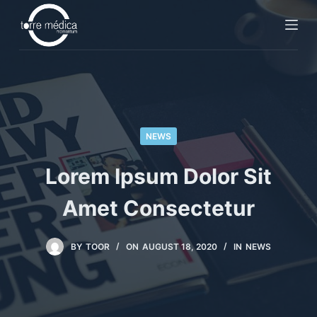
S
k
i
p
t
o
c
NEWS
o
n
Lorem Ipsum Dolor Sit
t
e
Amet Consectetur
n
t
BY
TOOR
ON
AUGUST 18, 2020
IN
NEWS